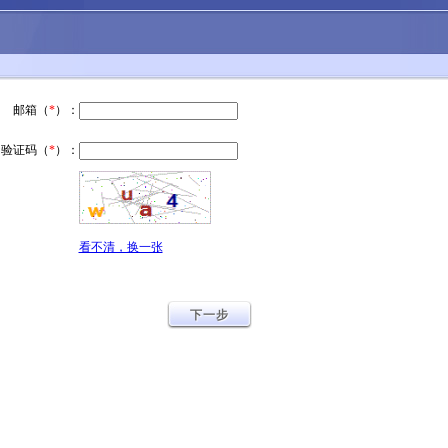
邮箱（
*
）：
验证码（
*
）：
看不清，换一张