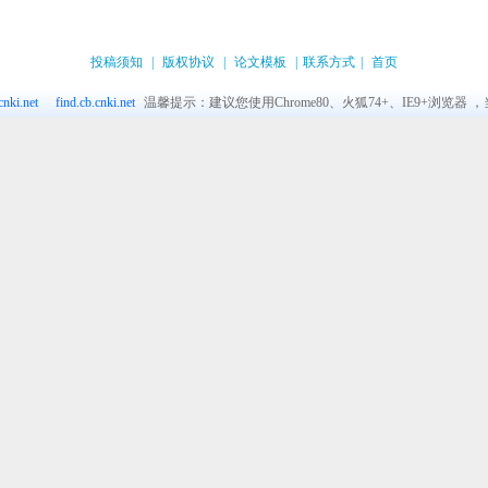
投稿须知
|
版权协议
|
论文模板
|
联系方式
|
首页
nki.net
find.cb.cnki.net
温馨提示：建议您使用Chrome80、火狐74+、IE9+浏